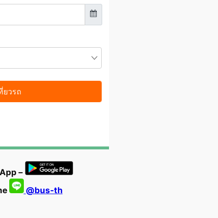
 App –
ine
@bus-th