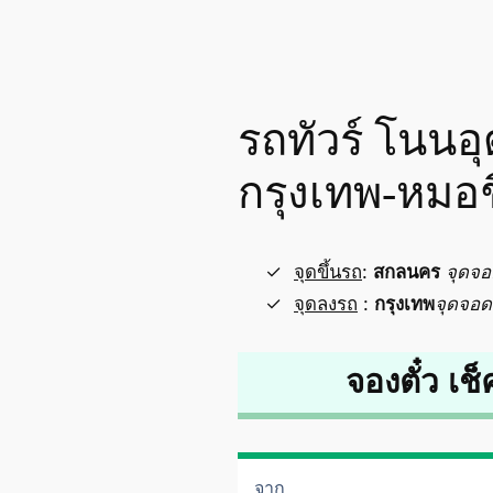
รถทัวร์ โนนอ
กรุงเทพ-หมอ
จุดขึ้นรถ
:
สกลนคร
จุดจ
จุดลงรถ
:
กรุงเทพ
จุดจอด
จองตั๋ว เช็