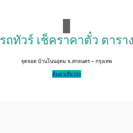
วรถทัวร์ เช็คราคาตั๋ว ตารา
จุดจอด บ้านโนนอุดม จ.สกลนคร – กรุงเทพ
ค้นหาเที่ยวรถ