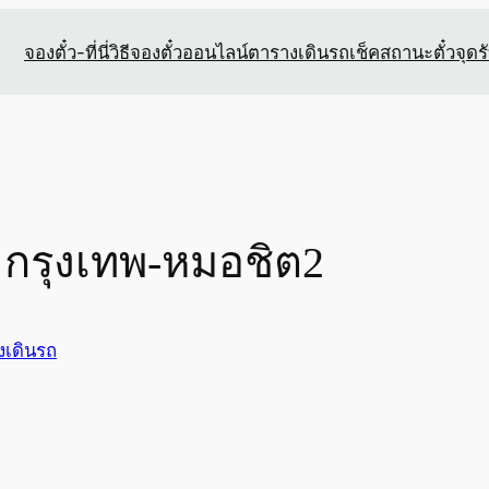
จองตั๋ว-ที่นี่
วิธีจองตั๋วออนไลน์
ตารางเดินรถ
เช็คสถานะตั๋ว
จุดร
 กรุงเทพ-หมอชิต2
งเดินรถ