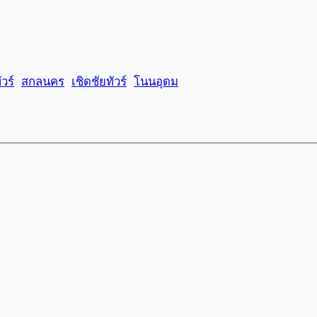
วร์
สกลนคร
เชิดชัยทัวร์
โนนอุดม