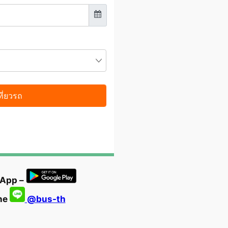
 App –
ine
@bus-th