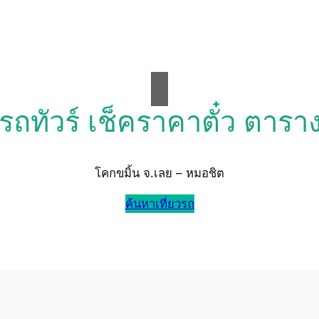
วรถทัวร์ เช็คราคาตั๋ว ตารา
โคกขมิ้น จ.เลย – หมอชิต
ค้นหาเที่ยวรถ