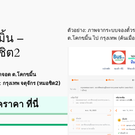
ตัวอย่าง: ภาพจากระบบจองตั๋วร
ิ้น –
ต.โคกขมิ้น ไป กรุงเทพ (ค้นเมื
ชิต2
ดจอด ต.โคกขมิ้น
:
กรุงเทพ จตุจักร (หมอชิต2)
คราคา ที่นี่