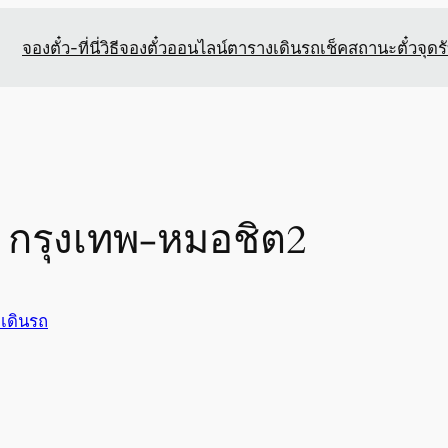
จองตั๋ว-ที่นี่
วิธีจองตั๋วออนไลน์
ตารางเดินรถ
เช็คสถานะตั๋ว
จุดร
ป กรุงเทพ-หมอชิต2
เดินรถ