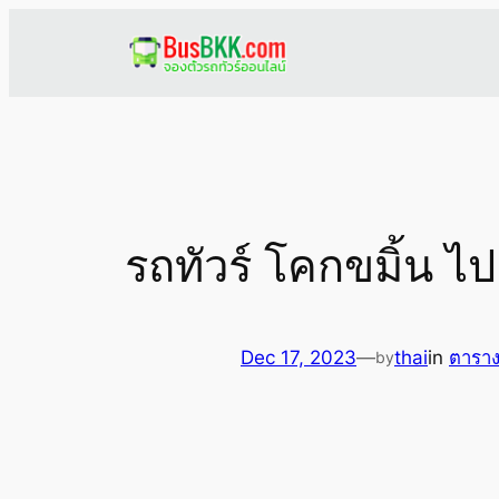
Skip
to
content
รถทัวร์ โคกขมิ้น ไ
Dec 17, 2023
—
thai
in
ตาราง
by