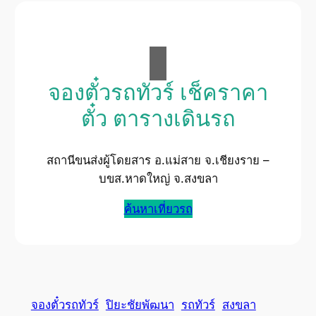
จองตั๋วรถทัวร์ เช็คราคา
ตั๋ว ตารางเดินรถ
สถานีขนส่งผู้โดยสาร อ.แม่สาย จ.เชียงราย –
บขส.หาดใหญ่ จ.สงขลา
ค้นหาเที่ยวรถ
จองตั๋วรถทัวร์
ปิยะชัยพัฒนา
รถทัวร์
สงขลา