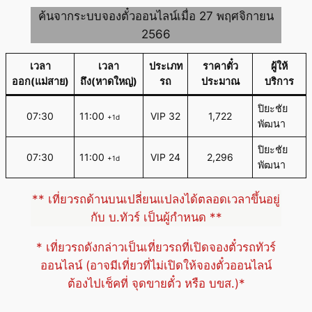
ค้นจากระบบจองตั๋วออนไลน์เมื่อ 27 พฤศจิกายน
2566
เวลา
เวลา
ประเภท
ราคาตั๋ว
ผู้ให้
ออก(แม่สาย)
ถึง(หาดใหญ่)
รถ
ประมาณ
บริการ
ปิยะชัย
07:30
11:00
VIP 32
1,722
+1d
พัฒนา
ปิยะชัย
07:30
11:00
VIP 24
2,296
+1d
พัฒนา
** เที่ยวรถด้านบนเปลี่ยนแปลงได้ตลอดเวลาขึ้นอยู่
กับ บ.ทัวร์ เป็นผู้กำหนด **
* เที่ยวรถดังกล่าวเป็นเที่ยวรถที่เปิดจองตั๋วรถทัวร์
ออนไลน์ (อาจมีเที่ยวที่ไม่เปิดให้จองตั๋วออนไลน์
ต้องไปเช็คที่ จุดขายตั๋ว หรือ บขส.)*