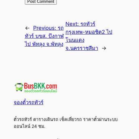
Next:
รถทัวร์
←
Previous:
รถ
กรุงเทพ-หมอชิต2 ไป
ทัวร์ บขส. บึงกาฬ
โนนแดง
ไป พัทลุง จ.พัทลุง
จ.นครราชสีมา
→
จองตั๋วรถทัวร์
ตั๋วรถทัวร์ ตารางเดินรถ เช็คเที่ยวรถ ราคาตั๋วผ่านระบบ
ออนไลน์ 24 ชม.