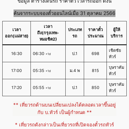
ข้อมูล ตารางเดินรถ ราคาตั๋ว เวลารถออก ดังนี้
ค้นจากระบบจองตั๋วออนไลน์เมื่อ 31 ตุลาคม 2566
เวลา
เวลา
ประเภท
ราคาตั๋ว
ผู้ให้
ถึง(กรุงเทพ-
ออก(แม่สาย)
รถ
ประมาณ
บริการ
หมอชิต2)
เชิดชัย
16:30
06:30
ป.1
698
+1d
ทัวร์
บุษราคัม
17:00
05:35
ม.4 พ
815
+1d
ทัวร์
บุษราคัม
17:20
05:55
ป.1
850
+1d
ทัวร์
** เที่ยวรถด้านบนเปลี่ยนแปลงได้ตลอดเวลาขึ้นอยู่
กับ บ.ทัวร์ เป็นผู้กำหนด **
* เที่ยวรถดังกล่าวเป็นเที่ยวรถที่เปิดจองตั๋วรถทัวร์