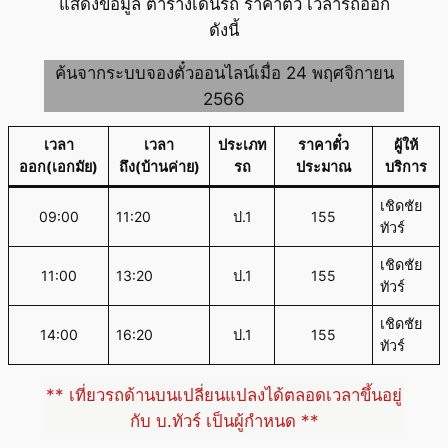
แสดงข้อมูล ตารางเดินรถ ราคาตั๋ว เวลารถออก
ดังนี้
ค้นจากระบบจองตั๋วออนไลน์เมื่อ 24 พฤศจิกายน
2566
เวลา
เวลา
ประเภท
ราคาตั๋ว
ผู้ให้
ออก(เอกมัย)
ถึง(บ้านค่าย)
รถ
ประมาณ
บริการ
เชิดชัย
09:00
11:20
ป.1
155
ทัวร์
เชิดชัย
11:00
13:20
ป.1
155
ทัวร์
เชิดชัย
14:00
16:20
ป.1
155
ทัวร์
** เที่ยวรถด้านบนเปลี่ยนแปลงได้ตลอดเวลาขึ้นอยู่
กับ บ.ทัวร์ เป็นผู้กำหนด **