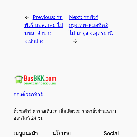
←
Previous:
รถ
Next:
รถทัวร์
ทัวร์ บขส. เลย ไป
กรุงเทพ-หมอชิต2
บขส. ลำปาง
ไป นายูง จ.อุดรธานี
จ.ลำปาง
→
จองตั๋วรถทัวร์
ตั๋วรถทัวร์ ตารางเดินรถ เช็คเที่ยวรถ ราคาตั๋วผ่านระบบ
ออนไลน์ 24 ชม.
เมนูแนะนำ
นโยบาย
Social