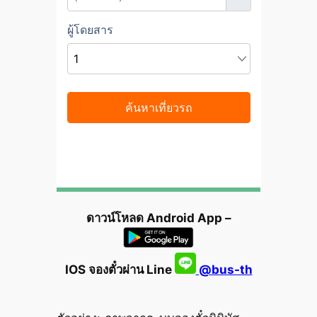
ดาวน์โหลด Android App –
IOS จองตั๋วผ่าน Line
@bus-th