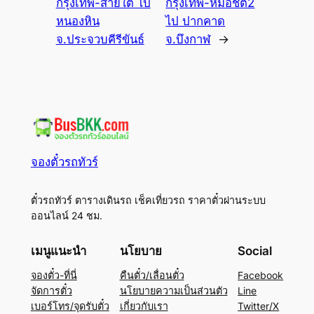
กรุงเทพ-สายใต้ ไป
กรุงเทพ-หมอชิต2
หนองหิน
ไป ปากคาด
จ.ประจวบคีรีขันธ์
จ.บึงกาฬ
→
จองตั๋วรถทัวร์
ตั๋วรถทัวร์ ตารางเดินรถ เช็คเที่ยวรถ ราคาตั๋วผ่านระบบ
ออนไลน์ 24 ชม.
เมนูแนะนำ
นโยบาย
Social
จองตั๋ว-ที่นี่
คืนตั๋ว/เลื่อนตั๋ว
Facebook
จัดการตั๋ว
นโยบายความเป็นส่วนตัว
Line
เบอร์โทร/จุดรับตั๋ว
เกี่ยวกับเรา
Twitter/X