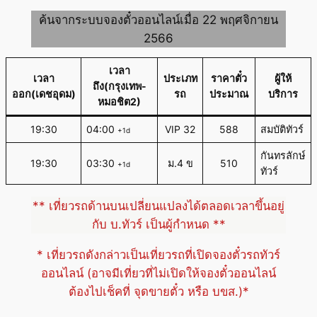
ค้นจากระบบจองตั๋วออนไลน์เมื่อ 22 พฤศจิกายน
2566
เวลา
เวลา
ประเภท
ราคาตั๋ว
ผู้ให้
ถึง(กรุงเทพ-
ออก(เดชอุดม)
รถ
ประมาณ
บริการ
หมอชิต2)
19:30
04:00
VIP 32
588
สมบัติทัวร์
+1d
กันทรลักษ์
19:30
03:30
ม.4 ข
510
+1d
ทัวร์
** เที่ยวรถด้านบนเปลี่ยนแปลงได้ตลอดเวลาขึ้นอยู่
กับ บ.ทัวร์ เป็นผู้กำหนด **
* เที่ยวรถดังกล่าวเป็นเที่ยวรถที่เปิดจองตั๋วรถทัวร์
ออนไลน์ (อาจมีเที่ยวที่ไม่เปิดให้จองตั๋วออนไลน์
ต้องไปเช็คที่ จุดขายตั๋ว หรือ บขส.)*