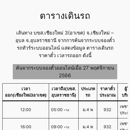
ตารางเดินรถ
เส้นทาง บขส.เชียงใหม่ 3(อาเขต) จ.เชียงใหม่ –
อุบล จ.อุบลราชธานี จากการค้นจากระบบจองตั๋ว
รถทัวร์ระบบออนไลน์ แสดงข้อมูล ตารางเดินรถ
ราคาตั๋ว เวลารถออก ดังนี้
ค้นจากระบบจองตั๋วออนไลน์เมื่อ 27 พฤศจิกายน
2566
เวลา
เวลาถึง(บขส.
ประเภท
ราคาตั๋ว
ผู้ใ
ออก(เชียงใหม่3อาเขต)
อุบลราชธานี)
รถ
ประมาณ
บริก
เพชร
12:00
05:00
ม.4 พ
932
+1d
ประเส
เพชร
16:00
09:00
ม.4 พ
932
+1d
ประเส