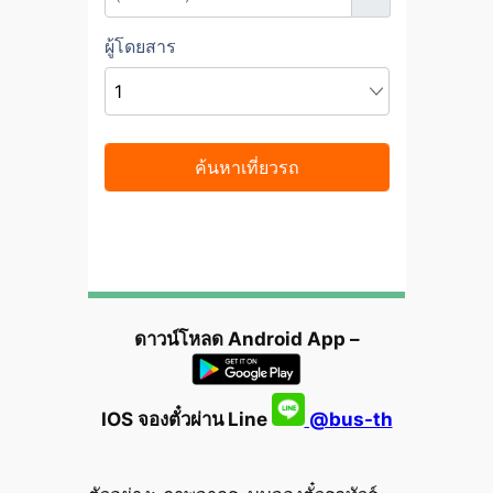
ดาวน์โหลด Android App –
IOS จองตั๋วผ่าน Line
@bus-th