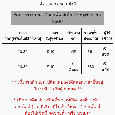
ตั๋ว เวลารถออก ดังนี้
ค้นจากระบบจองตั๋วออนไลน์เมื่อ 27 พฤศจิกายน
2566
เวลา
เวลา
ประเภท
ราคาตั๋ว
ผู้ให้
ออก(เชียงใหม่3อาเขต)
ถึง(ทุ่งช้าง)
รถ
ประมาณ
บริการ
กรี
10:30
19:10
VIP
591
นบัส
X-
กรี
10:30
19:10
380
Class
นบัส
** เที่ยวรถด้านบนเปลี่ยนแปลงได้ตลอดเวลาขึ้นอยู่
กับ บ.ทัวร์ เป็นผู้กำหนด **
* เที่ยวรถดังกล่าวเป็นเที่ยวรถที่เปิดจองตั๋วรถทัวร์
ออนไลน์ (อาจมีเที่ยวที่ไม่เปิดให้จองตั๋วออนไลน์
ต้องไปเช็คที่ จุดขายตั๋ว หรือ บขส.)*