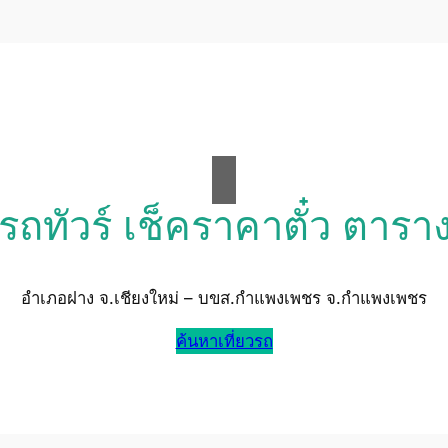
วรถทัวร์ เช็คราคาตั๋ว ตารา
อำเภอฝาง จ.เชียงใหม่ – บขส.กำแพงเพชร จ.กำแพงเพชร
ค้นหาเที่ยวรถ