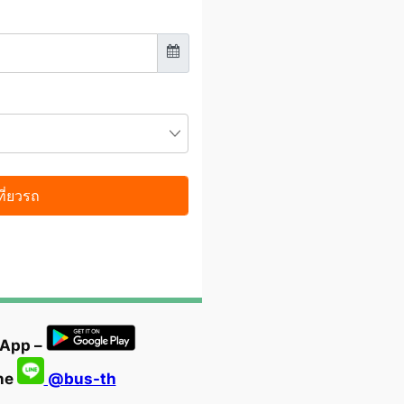
 App –
ine
@bus-th