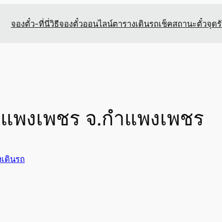
จองตั๋ว-ที่นี่
วิธีจองตั๋วออนไลน์
ตารางเดินรถ
เช็คสถานะตั๋ว
จุดร
กำแพงเพชร จ.กำแพงเพชร
เดินรถ