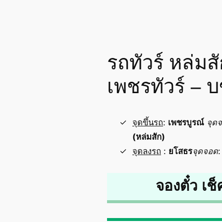
รถทัวร์ หล่มส
เพชรทัวร์ – 
จุดขึ้นรถ
:
เพชรบูรณ์
จุด
(หล่มสัก)
จุดลงรถ
:
ยโสธร
จุดจอด
จองตั๋ว เช็