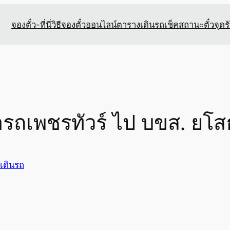
จองตั๋ว-ที่นี่
วิธีจองตั๋วออนไลน์
ตารางเดินรถ
เช็คสถานะตั๋ว
จุดร
ท่ารถเพชรทัวร์ ไป บขส. ยโ
เดินรถ