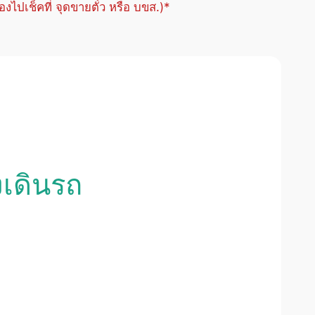
้องไปเช็คที่ จุดขายตั๋ว หรือ บขส.)*
งเดินรถ