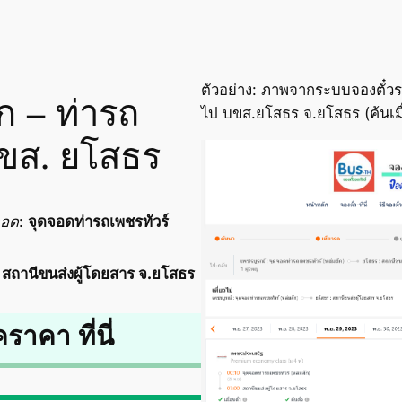
ตัวอย่าง: ภาพจากระบบจองตั๋วรถ
ัก – ท่ารถ
ไป บขส.ยโสธร จ.ยโสธร (ค้นเม
บขส. ยโสธร
จอด
:
จุดจอดท่ารถเพชรทัวร์
:
สถานีขนส่งผู้โดยสาร จ.ยโสธร
คราคา ที่นี่