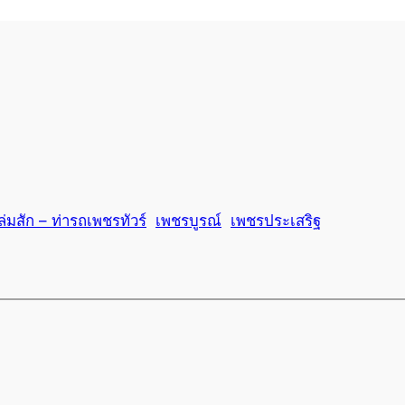
ล่มสัก – ท่ารถเพชรทัวร์
เพชรบูรณ์
เพชรประเสริฐ