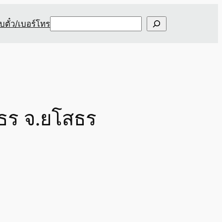
Search
ับตั๋ว/เบอร์โทร
สธร จ.ยโสธร