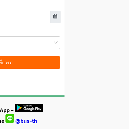
 App –
ine
@bus-th