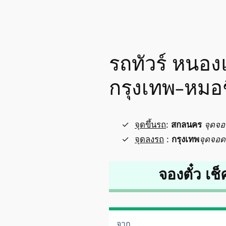
รถทัวร์ หนอง
กรุงเทพ-หมอ
จุดขึ้นรถ
:
สกลนคร
จุดจ
จุดลงรถ
:
กรุงเทพ
จุดจอด
จองตั๋ว เช็