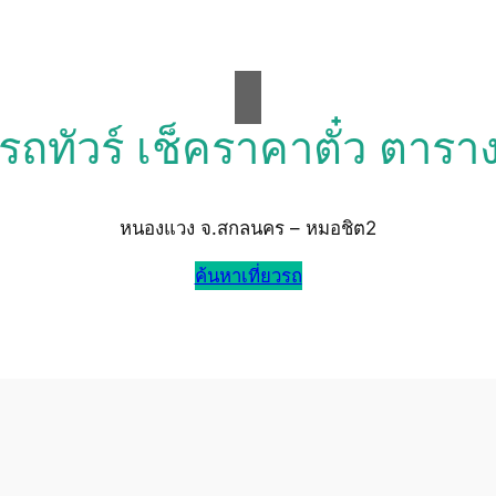
วรถทัวร์ เช็คราคาตั๋ว ตารา
หนองแวง จ.สกลนคร – หมอชิต2
ค้นหาเที่ยวรถ