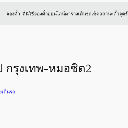
จองตั๋ว-ที่นี่
วิธีจองตั๋วออนไลน์
ตารางเดินรถ
เช็คสถานะตั๋ว
จุดร
ป กรุงเทพ-หมอชิต2
งเดินรถ