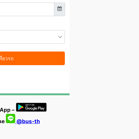
 App –
ine
@bus-th