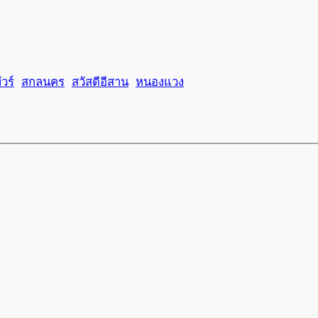
วร์
สกลนคร
สวัสดีอีสาน
หนองแวง