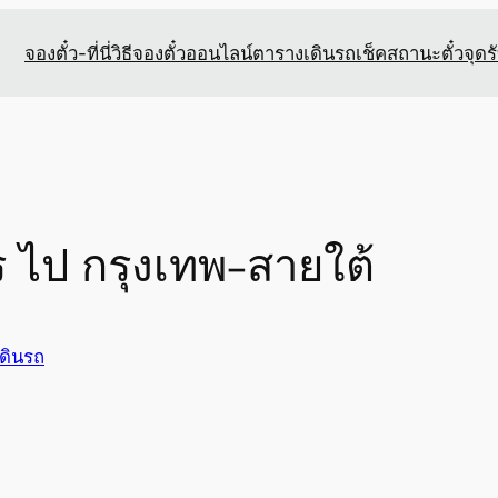
จองตั๋ว-ที่นี่
วิธีจองตั๋วออนไลน์
ตารางเดินรถ
เช็คสถานะตั๋ว
จุดร
ร ไป กรุงเทพ-สายใต้
ดินรถ