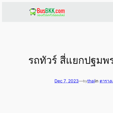
Skip
to
content
รถทัวร์ สี่แยกปฐมพ
Dec 7, 2023
—
thai
in
ตารางเ
by