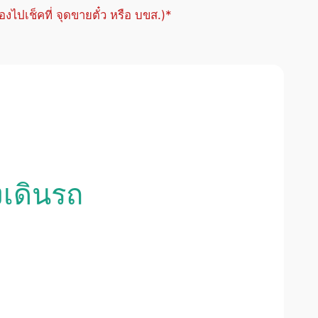
้องไปเช็คที่ จุดขายตั๋ว หรือ บขส.)*
งเดินรถ