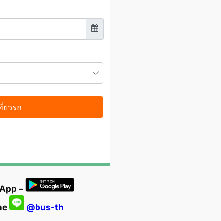
 App –
ine
@bus-th