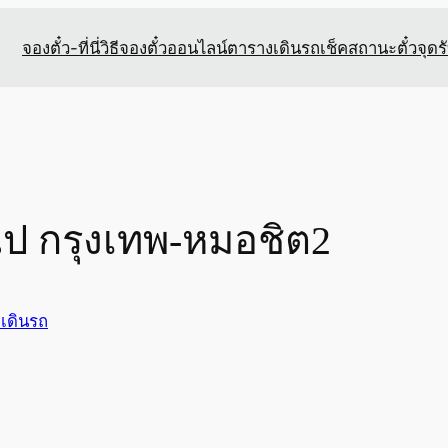
จองตั๋ว-ที่นี่
วิธีจองตั๋วออนไลน์
ตารางเดินรถ
เช็คสถานะตั๋ว
จุดร
ไป กรุงเทพ-หมอชิต2
เดินรถ