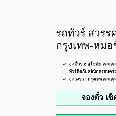
รถทัวร์ สวรร
กรุงเทพ-หมอ
จุดขึ้นรถ
:
สุโขทัย
จุดจอด
ทัวร์ติดกับคลินิกครอบครัว
จุดลงรถ
:
กรุงเทพ
จุดจอด
จองตั๋ว เช็