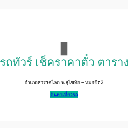
วรถทัวร์ เช็คราคาตั๋ว ตารา
อำเภอสวรรคโลก จ.สุโขทัย – หมอชิต2
ค้นหาเที่ยวรถ