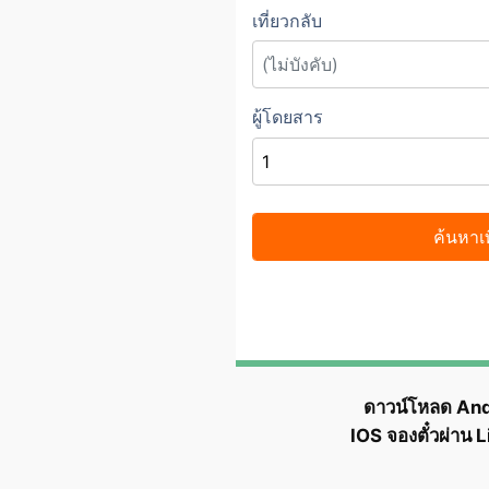
ดาวน์โหลด An
IOS จองตั๋วผ่าน 