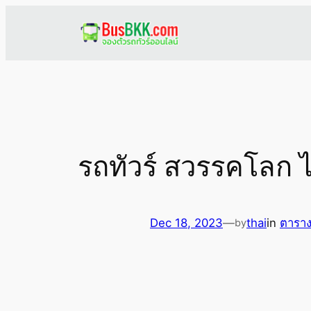
Skip
to
content
รถทัวร์ สวรรคโลก 
Dec 18, 2023
—
thai
in
ตาราง
by