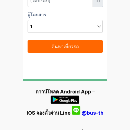
ดาวน์โหลด Android App –
IOS จองตั๋วผ่าน Line
@bus-th