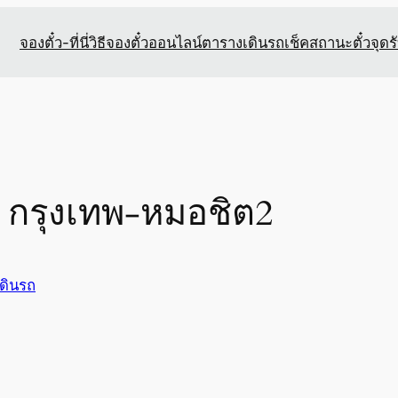
จองตั๋ว-ที่นี่
วิธีจองตั๋วออนไลน์
ตารางเดินรถ
เช็คสถานะตั๋ว
จุดร
ป กรุงเทพ-หมอชิต2
ดินรถ