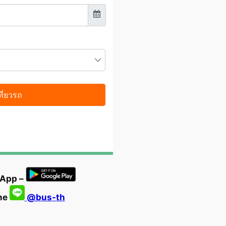
 App –
ine
@bus-th