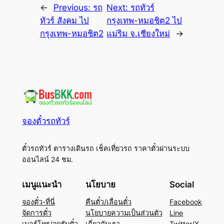
←
Previous:
รถ
Next:
รถทัวร์
ทัวร์ สังคม ไป
กรุงเทพ-หมอชิต2 ไป
กรุงเทพ-หมอชิต2
แม่ริม จ.เชียงใหม่
→
จองตั๋วรถทัวร์
ตั๋วรถทัวร์ ตารางเดินรถ เช็คเที่ยวรถ ราคาตั๋วผ่านระบบ
ออนไลน์ 24 ชม.
เมนูแนะนำ
นโยบาย
Social
จองตั๋ว-ที่นี่
คืนตั๋ว/เลื่อนตั๋ว
Facebook
จัดการตั๋ว
นโยบายความเป็นส่วนตัว
Line
เบอร์โทร/จุดรับตั๋ว
เกี่ยวกับเรา
Twitter/X