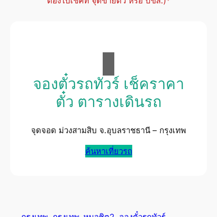
ต้องไปเช็คที่ จุดขายตั๋ว หรือ บขส.)*
จองตั๋วรถทัวร์ เช็คราคา
ตั๋ว ตารางเดินรถ
จุดจอด ม่วงสามสิบ จ.อุบลราชธานี – กรุงเทพ
ค้นหาเที่ยวรถ
กรุงเทพ
กรุงเทพ-หมอชิต2
จองตั๋วรถทัวร์