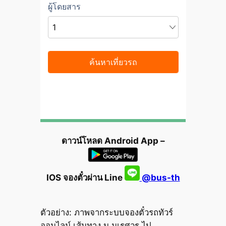
ดาวน์โหลด Android App –
IOS จองตั๋วผ่าน Line
@bus-th
ตัวอย่าง: ภาพจากระบบจองตั๋วรถทัวร์
ออนไลน์ เส้นทาง ม.นเรศวร ไป