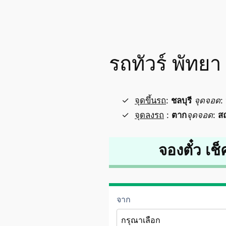
รถทัวร์ พัทยา
จุดขึ้นรถ
:
ชลบุรี
จุดจอด
:
จุดลงรถ
:
ตาก
จุดจอด
:
สถ
จองตั๋ว เช็