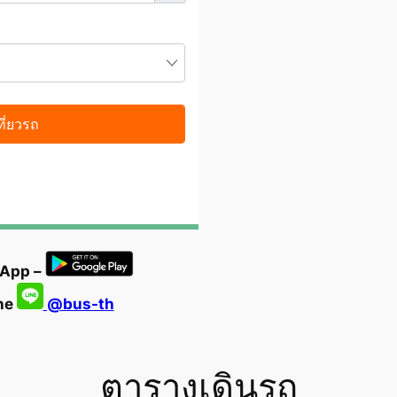
 App –
ine
@bus-th
ตารางเดินรถ