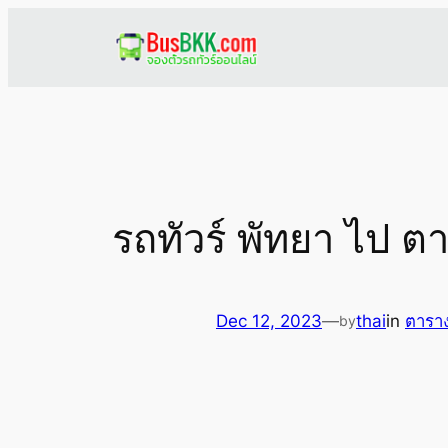
Skip
to
content
รถทัวร์ พัทยา ไป ต
Dec 12, 2023
—
thai
in
ตาราง
by