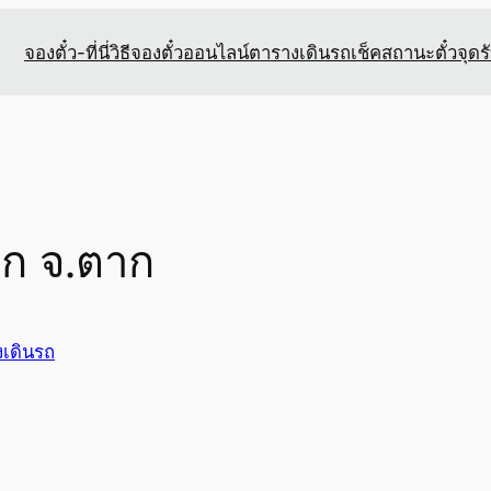
จองตั๋ว-ที่นี่
วิธีจองตั๋วออนไลน์
ตารางเดินรถ
เช็คสถานะตั๋ว
จุดร
าก จ.ตาก
เดินรถ