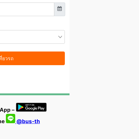
 App –
ine
@bus-th