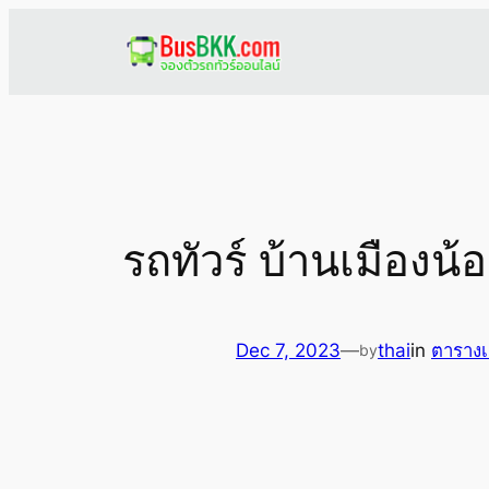
Skip
to
content
รถทัวร์ บ้านเมืองน
Dec 7, 2023
—
thai
in
ตารางเ
by