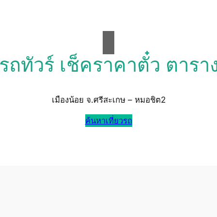
วรถทัวร์ เช็คราคาตั๋ว ตารา
เมืองน้อย จ.ศรีสะเกษ – หมอชิต2
ค้นหาเที่ยวรถ