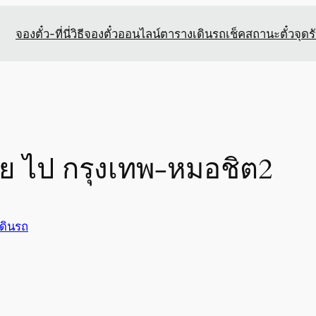
จองตั๋ว-ที่นี่
วิธีจองตั๋วออนไลน์
ตารางเดินรถ
เช็คสถานะตั๋ว
จุดร
้อย ไป กรุงเทพ-หมอชิต2
ดินรถ