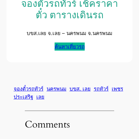
จองตั๋วรถทัวร์ เช็คราคา
ตั๋ว ตารางเดินรถ
บขส.เลย จ.เลย – นครพนม จ.นครพนม
ค้นหาเที่ยวรถ
จองตั๋วรถทัวร์
นครพนม
บขส. เลย
รถทัวร์
เพชร
ประเสริฐ
เลย
Comments