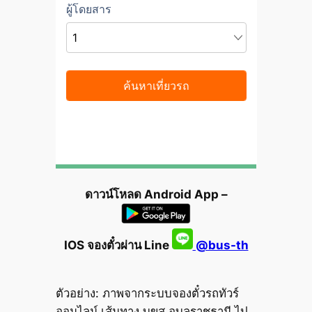
ดาวน์โหลด Android App –
IOS จองตั๋วผ่าน Line
@bus-th
ตัวอย่าง: ภาพจากระบบจองตั๋วรถทัวร์
ออนไลน์ เส้นทาง บขส.อุบลราชธานี ไป