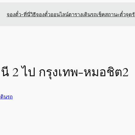
จองตั๋ว-ที่นี่
วิธีจองตั๋วออนไลน์
ตารางเดินรถ
เช็คสถานะตั๋ว
จุดร
านี 2 ไป กรุงเทพ-หมอชิต2
ดินรถ