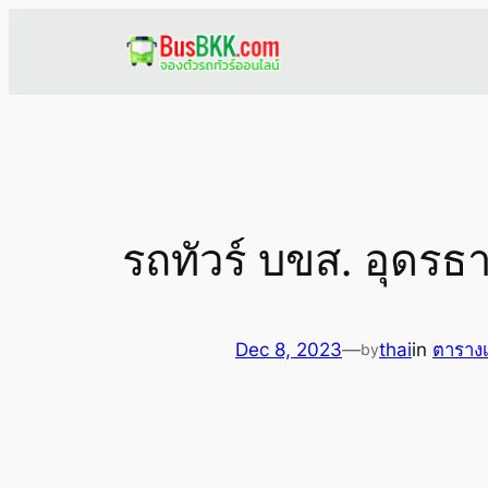
Skip
to
content
รถทัวร์ บขส. อุดรธ
Dec 8, 2023
—
thai
in
ตารางเ
by