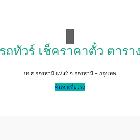
วรถทัวร์ เช็คราคาตั๋ว ตารา
บขส.อุดรธานี แห่ง2 จ.อุดรธานี – กรุงเทพ
ค้นหาเที่ยวรถ