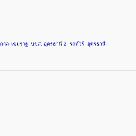
ัฐกาล-เขมราฐ
บขส. อุดรธานี 2
รถทัวร์
อุดรธานี