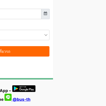
 App –
ine
@bus-th