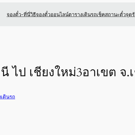
จองตั๋ว-ที่นี่
วิธีจองตั๋วออนไลน์
ตารางเดินรถ
เช็คสถานะตั๋ว
จุดร
านี ไป เชียงใหม่3อาเขต จ.เ
เดินรถ