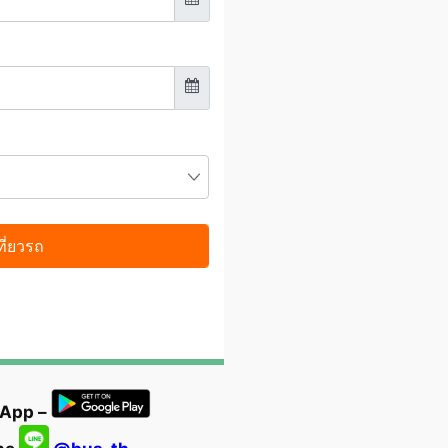
 App –