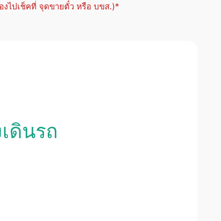
้องไปเช็คที่ จุดขายตั๋ว หรือ บขส.)*
งเดินรถ