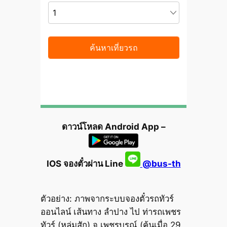
ดาวน์โหลด Android App –
IOS จองตั๋วผ่าน Line
@bus-th
ตัวอย่าง: ภาพจากระบบจองตั๋วรถทัวร์
ออนไลน์ เส้นทาง ลำปาง ไป ท่ารถเพชร
ทัวร์ (หล่มสัก) จ.เพชรบูรณ์ (ค้นเมื่อ 29