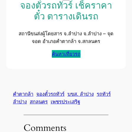
จองตั๋วรถทัวร์ เช็คราคา
ตั๋ว ตารางเดินรถ
สถานีขนส่งผู้โดยสาร จ.ลำปาง จ.ลำปาง – จุด
จอด อำเภอคำตากล้า จ.สกลนคร
ค้นหาเที่ยวรถ
คำตากล้า
จองตั๋วรถทัวร์
บขส. ลำปาง
รถทัวร์
ลำปาง
สกลนคร
เพชรประเสริฐ
Comments