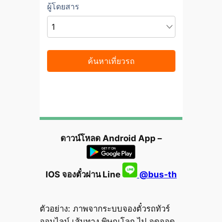
ดาวน์โหลด Android App –
IOS จองตั๋วผ่าน Line
@bus-th
ตัวอย่าง: ภาพจากระบบจองตั๋วรถทัวร์
ออนไลน์ เส้นทาง พิษณุโลก ไป จุดจอด