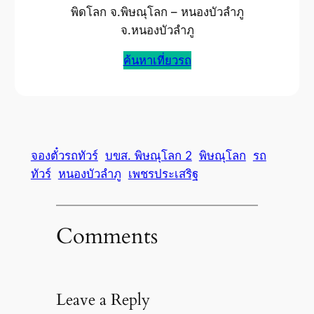
พิดโลก จ.พิษณุโลก – หนองบัวลำภู
จ.หนองบัวลำภู
ค้นหาเที่ยวรถ
จองตั๋วรถทัวร์
บขส. พิษณุโลก 2
พิษณุโลก
รถ
ทัวร์
หนองบัวลำภู
เพชรประเสริฐ
Comments
Leave a Reply