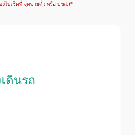
้องไปเช็คที่ จุดขายตั๋ว หรือ บขส.)*
งเดินรถ