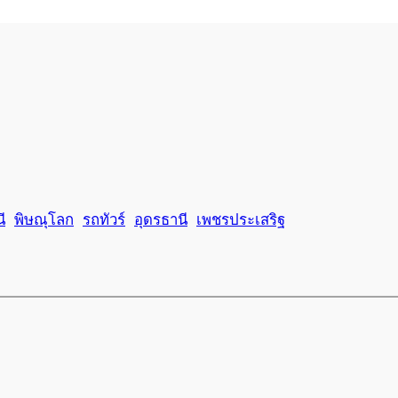
ี
พิษณุโลก
รถทัวร์
อุดรธานี
เพชรประเสริฐ