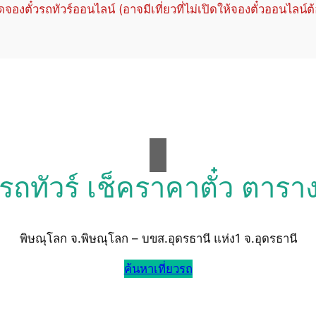
ปิดจองตั๋วรถทัวร์ออนไลน์ (อาจมีเที่ยวที่ไม่เปิดให้จองตั๋วออนไลน์ต
วรถทัวร์ เช็คราคาตั๋ว ตารา
พิษณุโลก จ.พิษณุโลก – บขส.อุดรธานี แห่ง1 จ.อุดรธานี
ค้นหาเที่ยวรถ