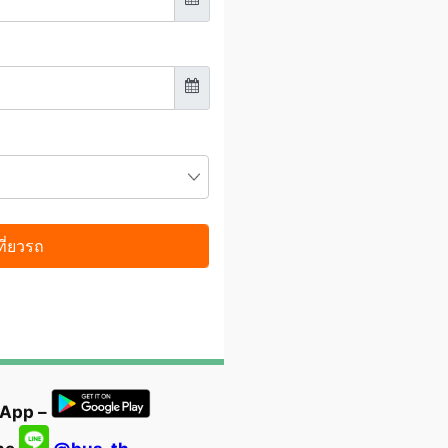
 App –