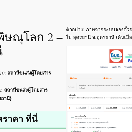
ตัวอย่าง: ภาพจากระบบจองตั๋วร
พิษณุโลก 2 –
ไป อุดรธานี จ.อุดรธานี (ค้นเม
ี
อด
:
สถานีขนส่งผู้โดยสาร
ด
:
สถานีขนส่งผู้โดยสาร
สถานี)
คราคา ที่นี่