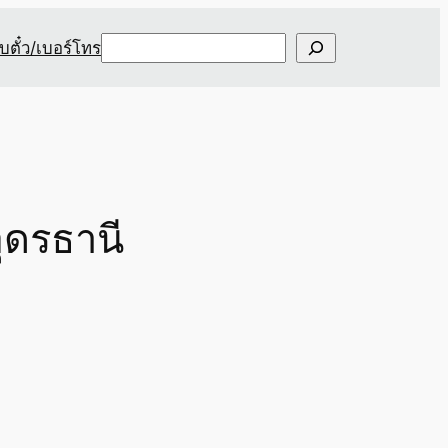
Search
ับตั๋ว/เบอร์โทร
ุดรธานี