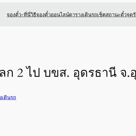
จองตั๋ว-ที่นี่
วิธีจองตั๋วออนไลน์
ตารางเดินรถ
เช็คสถานะตั๋ว
จุดร
โลก 2 ไป บขส. อุดรธานี จ.อ
งเดินรถ