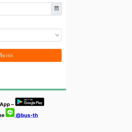
 App –
ine
@bus-th