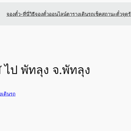
จองตั๋ว-ที่นี่
วิธีจองตั๋วออนไลน์
ตารางเดินรถ
เช็คสถานะตั๋ว
จุดร
 ไป พัทลุง จ.พัทลุง
งเดินรถ