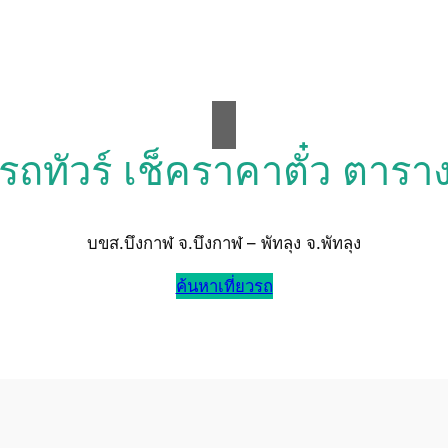
วรถทัวร์ เช็คราคาตั๋ว ตารา
บขส.บึงกาฬ จ.บึงกาฬ – พัทลุง จ.พัทลุง
ค้นหาเที่ยวรถ