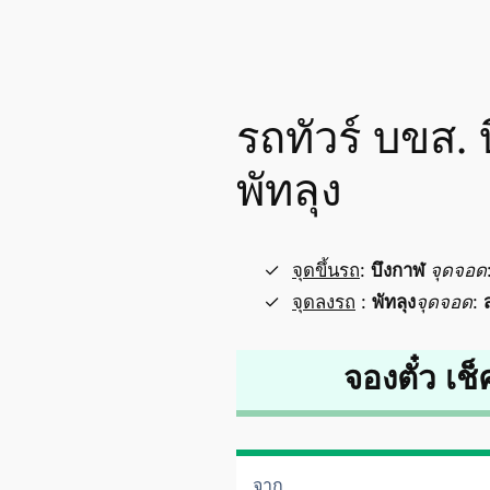
รถทัวร์ บขส. 
พัทลุง
จุดขึ้นรถ
:
บึงกาฬ
จุดจอด
จุดลงรถ
:
พัทลุง
จุดจอด
:
จองตั๋ว เช็