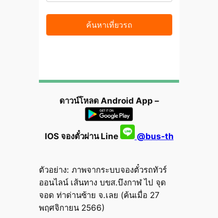
ดาวน์โหลด Android App –
IOS จองตั๋วผ่าน Line
@bus-th
ตัวอย่าง: ภาพจากระบบจองตั๋วรถทัวร์
ออนไลน์ เส้นทาง บขส.บึงกาฬ ไป จุด
จอด ท่าด่านซ้าย จ.เลย (ค้นเมื่อ 27
พฤศจิกายน 2566)