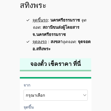
สทิงพระ
จุดขึ้นรถ
:
นครศรีธรรมราช
จุด
จอด
:
สถานีขนส่งผู้โดยสาร
จ.นครศรีธรรมราช
จุดลงรถ
:
สงขลา
จุดจอด
:
จุดจอด
อ.สทิงพระ
จองตั๋ว เช็คราคา ที่นี่