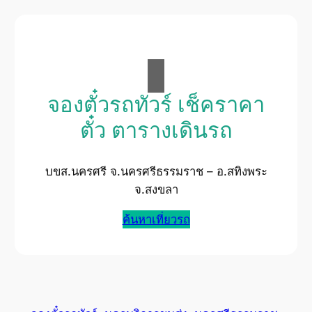
จองตั๋วรถทัวร์ เช็คราคา
ตั๋ว ตารางเดินรถ
บขส.นครศรี จ.นครศรีธรรมราช – อ.สทิงพระ
จ.สงขลา
ค้นหาเที่ยวรถ