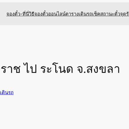
จองตั๋ว-ที่นี่
วิธีจองตั๋วออนไลน์
ตารางเดินรถ
เช็คสถานะตั๋ว
จุดร
รมราช ไป ระโนด จ.สงขลา
เดินรถ