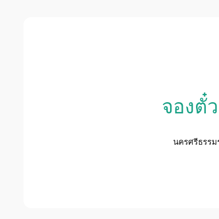
จองตั๋
นครศรีธรรมรา