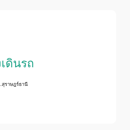
งเดินรถ
.สุราษฎร์ธานี