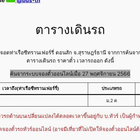
ine
@bus-th
ตารางเดินรถ
อดท่าเรือซีทรานเฟอร์รี่ ดอนสัก จ.สุราษฎร์ธานี จากการค้นจ
ตารางเดินรถ ราคาตั๋ว เวลารถออก ดังนี้
ค้นจากระบบจองตั๋วออนไลน์เมื่อ 27 พฤศจิกายน 2566
เวลาถึง(ท่าเรือซีทรานเฟอร์รี่)
ประเภทรถ
ม.2 ค
่ยวรถด้านบนเปลี่ยนแปลงได้ตลอดเวลาขึ้นอยู่กับ บ.ทัวร์ เป็นผู้ก
ปิดจองตั๋วรถทัวร์ออนไลน์ (อาจมีเที่ยวที่ไม่เปิดให้จองตั๋วออนไลน์ต