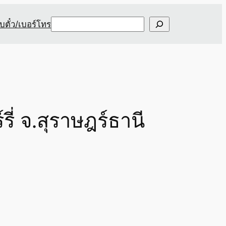
Search
ับตั๋ว/เบอร์โทร
ี่ จ.สุราษฎร์ธานี