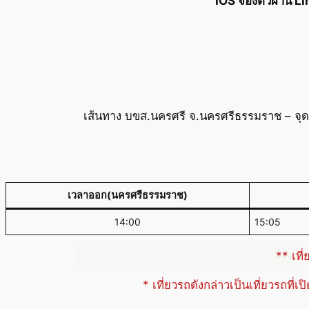
IOS จองตั๋วผ่าน L
เส้นทาง บขส.นครศรี จ.นครศรีธรรมราช – จุดจ
เวลาออก(นครศรีธรรมราช)
14:00
15:05
** เที
* เที่ยวรถดังกล่าวเป็นเที่ยวรถที่เ