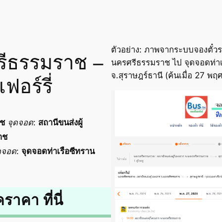
ตัวอย่าง: ภาพจากระบบจองตั๋วร
รีธรรมราช –
นครศรีธรรมราช ไป จุดจอดท่าเร
จ.สุราษฎร์ธานี (ค้นเมื่อ 27 พ
ฟอร์รี่
าช
จุดจอด
:
สถานีขนส่งผู้
าช
ดจอด
:
จุดจอดท่าเรือซีทราน
คราคา ที่นี่