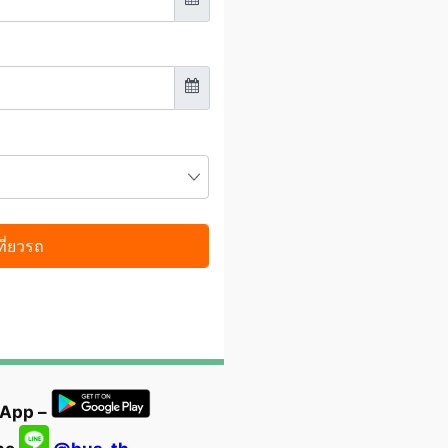
 App –