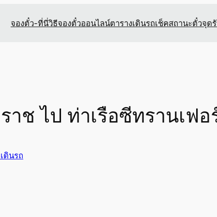
จองตั๋ว-ที่นี่
วิธีจองตั๋วออนไลน์
ตารางเดินรถ
เช็คสถานะตั๋ว
จุดร
าช ไป ท่าเรือซีทรานเฟอร์ร
เดินรถ