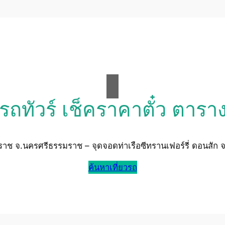
วรถทัวร์ เช็คราคาตั๋ว ตารา
ช จ.นครศรีธรรมราช – จุดจอดท่าเรือซีทรานเฟอร์รี่ ดอนสัก จ
ค้นหาเที่ยวรถ