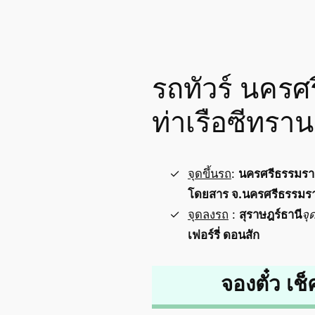
รถทัวร์ นครศ
ท่าเรือซีทรานเ
จุดขึ้นรถ
:
นครศรีธรรมร
โดยสาร จ.นครศรีธรรมร
จุดลงรถ
:
สุราษฎร์ธานี
จุ
เฟอร์รี่ ดอนสัก
จองตั๋ว เช็