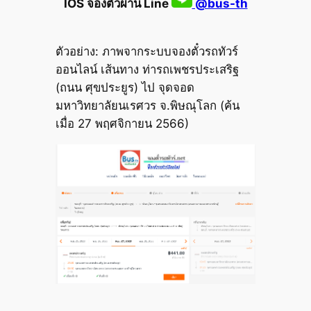
IOS จองตั๋วผ่าน Line
@bus-th
ตัวอย่าง: ภาพจากระบบจองตั๋วรถทัวร์
ออนไลน์ เส้นทาง ท่ารถเพชรประเสริฐ
(ถนน ศุขประยูร) ไป จุดจอด
มหาวิทยาลัยนเรศวร จ.พิษณุโลก (ค้น
เมื่อ 27 พฤศจิกายน 2566)