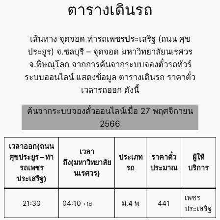
ตารางเดินรถ
เส้นทาง จุดจอด ท่ารถเพชรประเสริฐ (ถนน ศุข
ประยูร) จ.ชลบุรี – จุดจอด มหาวิทยาลัยนเรศวร
จ.พิษณุโลก จากการค้นจากระบบจองตั๋วรถทัวร์
ระบบออนไลน์ แสดงข้อมูล ตารางเดินรถ ราคาตั๋ว
เวลารถออก ดังนี้
ค้นจากระบบจองตั๋วออนไลน์เมื่อ 27 พฤศจิกายน
2566
เวลาออก(ถนน
เวลา
ศุขประยูร – ท่า
ประเภท
ราคาตั๋ว
ผู้ให้
ถึง(มหาวิทยาลัย
รถเพชร
รถ
ประมาณ
บริการ
นเรศวร)
ประเสริฐ)
เพชร
21:30
04:10
ม.4 พ
441
+1d
ประเสริฐ