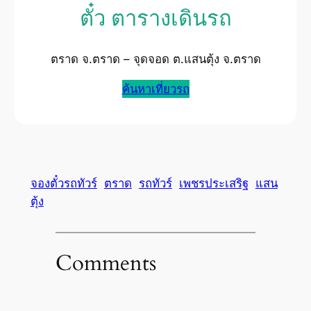
ตั๋ว ตารางเดินรถ
ตราด จ.ตราด – จุดจอด ต.แสนตุ้ง จ.ตราด
ค้นหาเที่ยวรถ
จองตั๋วรถทัวร์
ตราด
รถทัวร์
เพชรประเสริฐ
แสน
ตุ้ง
Comments