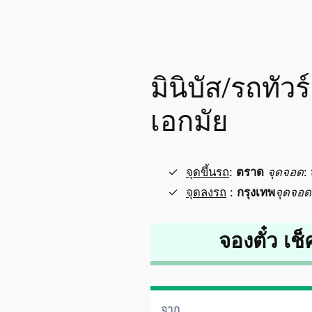
มินิบัส/รถทัว
เอกมัย
จุดขึ้นรถ
:
ตราด
จุดจอด
:
จุดลงรถ
:
กรุงเทพ
จุดจอด
จองตั๋ว เช็