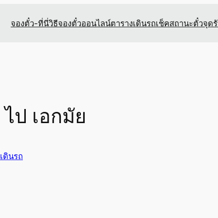
จองตั๋ว-ที่นี่
วิธีจองตั๋วออนไลน์
ตารางเดินรถ
เช็คสถานะตั๋ว
จุดร
ด ไป เอกมัย
เดินรถ