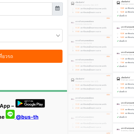
 App –
ine
@bus-th