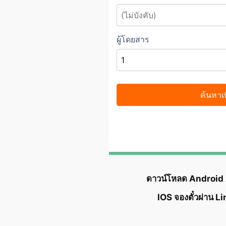
ดาวน์โหลด Android
IOS จองตั๋วผ่าน L