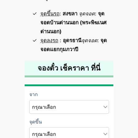
จุดขึ้นรถ
:
สงขลา
จุดจอด
:
จุด
จอดบ้านด่านนอก (พระพิฆเนศ
ด่านนอก)
จุดลงรถ
:
อุดรธานี
จุดจอด
:
จุด
จอดแยกกุมภวาปี
จองตั๋ว เช็คราคา ที่นี่