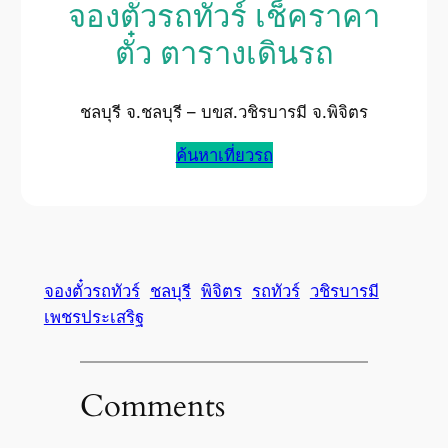
จองตั๋วรถทัวร์ เช็คราคา
ตั๋ว ตารางเดินรถ
ชลบุรี จ.ชลบุรี – บขส.วชิรบารมี จ.พิจิตร
ค้นหาเที่ยวรถ
จองตั๋วรถทัวร์
ชลบุรี
พิจิตร
รถทัวร์
วชิรบารมี
เพชรประเสริฐ
Comments