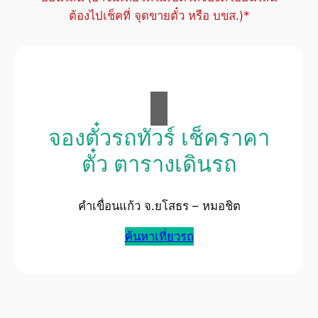
ต้องไปเช็คที่ จุดขายตั๋ว หรือ บขส.)*
จองตั๋วรถทัวร์ เช็คราคา
ตั๋ว ตารางเดินรถ
คำเขื่อนแก้ว จ.ยโสธร – หมอชิต
ค้นหาเที่ยวรถ