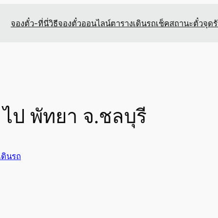
จองตั๋ว-ที่นี่
วิธีจองตั๋วออนไลน์
ตารางเดินรถ
เช็คสถานะตั๋ว
จุดร
ไป พัทยา จ.ชลบุรี
เดินรถ