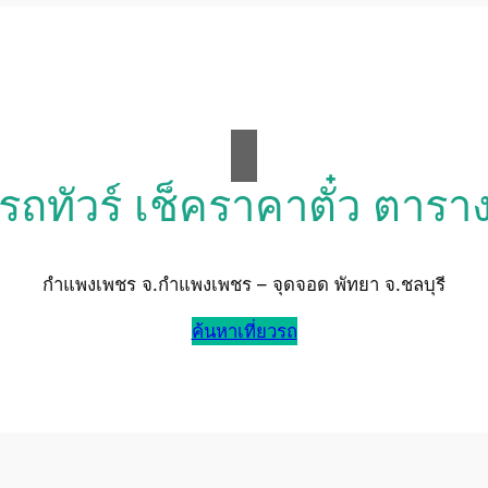
วรถทัวร์ เช็คราคาตั๋ว ตารา
กำแพงเพชร จ.กำแพงเพชร – จุดจอด พัทยา จ.ชลบุรี
ค้นหาเที่ยวรถ