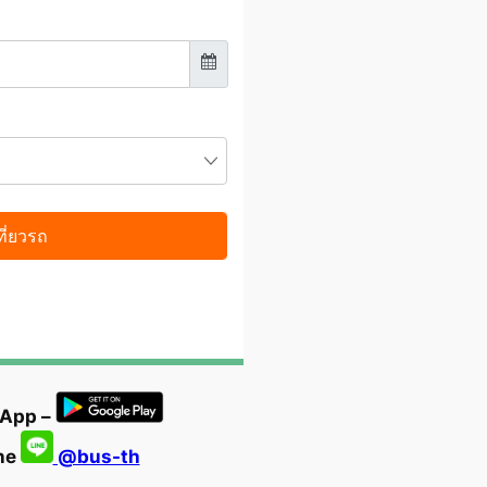
 App –
ine
@bus-th