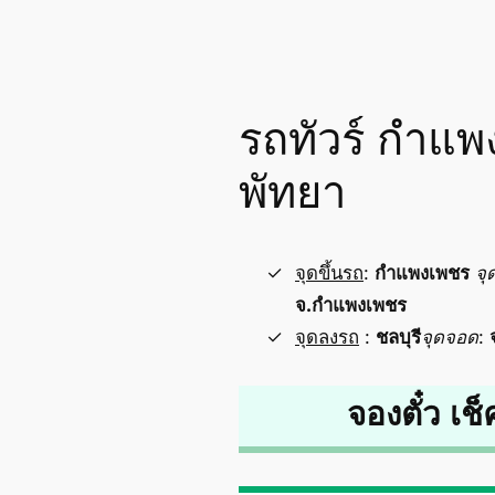
รถทัวร์ กำแพ
พัทยา
จุดขึ้นรถ
:
กำแพงเพชร
จุ
จ.กำแพงเพชร
จุดลงรถ
:
ชลบุรี
จุดจอด
:
จองตั๋ว เช็