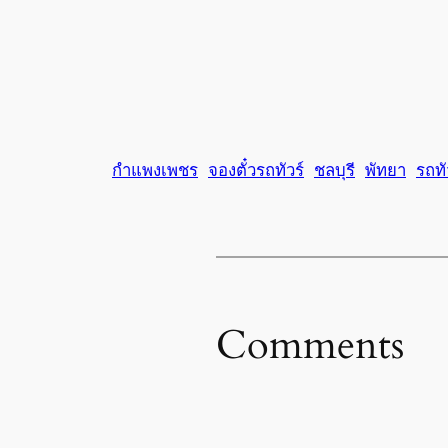
กำแพงเพชร
จองตั๋วรถทัวร์
ชลบุรี
พัทยา
รถทั
Comments