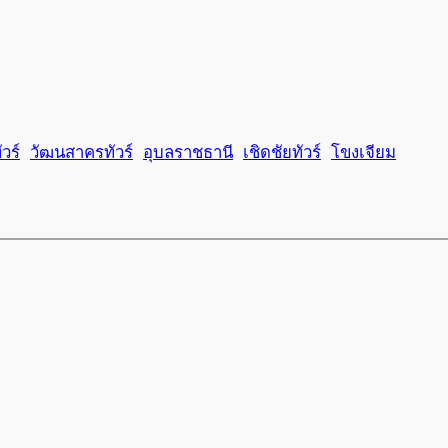
วร์
วัฒนสาครทัวร์
อุบลราชธานี
เชิดชัยทัวร์
โขงเจียม