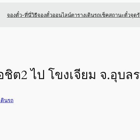
จองตั๋ว-ที่นี่
วิธีจองตั๋วออนไลน์
ตารางเดินรถ
เช็คสถานะตั๋ว
จุดร
อชิต2 ไป โขงเจียม จ.อุบล
เดินรถ