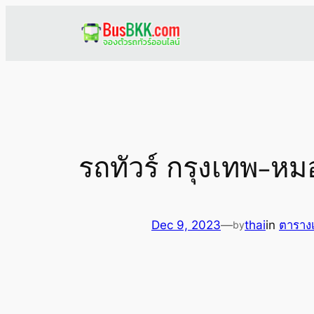
Skip
to
content
รถทัวร์ กรุงเทพ-หม
Dec 9, 2023
—
thai
in
ตาราง
by