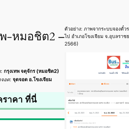
ตัวอย่าง: ภาพจากระบบจองตั๋วร
เทพ-หมอชิต2 –
ไป อำเภอโขงเจียม จ.อุบลราชธา
2566)
ด
:
กรุงเทพ จตุจักร (หมอชิต2)
ดจอด
:
จุดจอด อ.โขงเจียม
คราคา ที่นี่