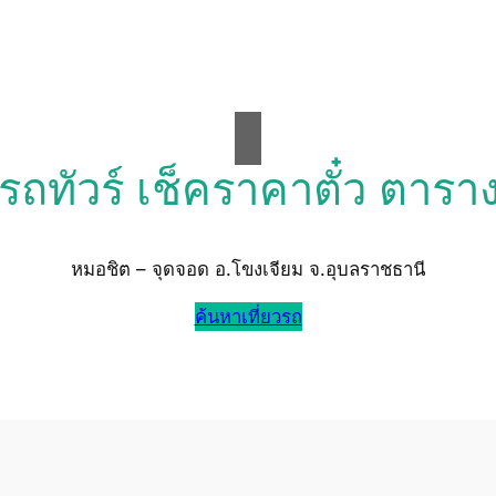
วรถทัวร์ เช็คราคาตั๋ว ตารา
หมอชิต – จุดจอด อ.โขงเจียม จ.อุบลราชธานี
ค้นหาเที่ยวรถ