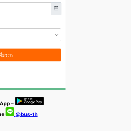
 App –
ine
@bus-th