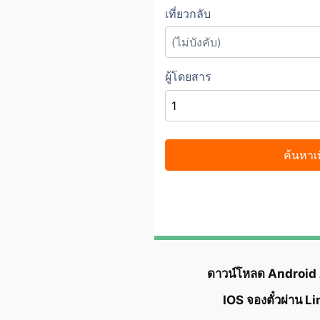
ดาวน์โหลด Android
IOS จองตั๋วผ่าน L