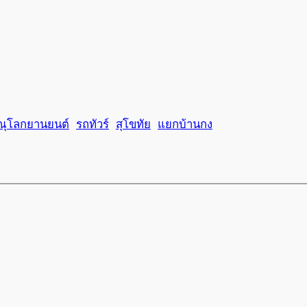
ณุโลกยานยนต์
รถทัวร์
สุโขทัย
แยกบ้านกง