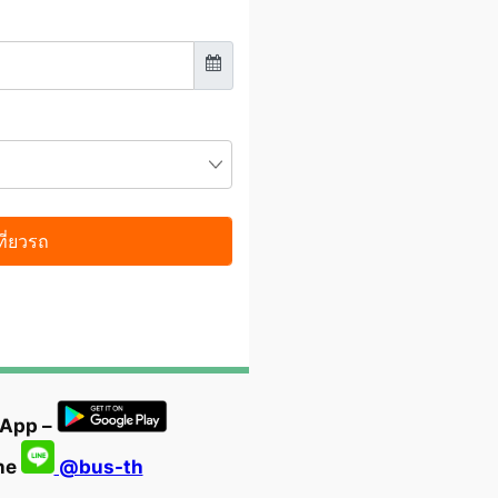
 App –
ine
@bus-th