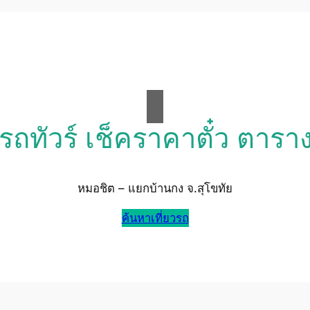
วรถทัวร์ เช็คราคาตั๋ว ตารา
หมอชิต – แยกบ้านกง จ.สุโขทัย
ค้นหาเที่ยวรถ