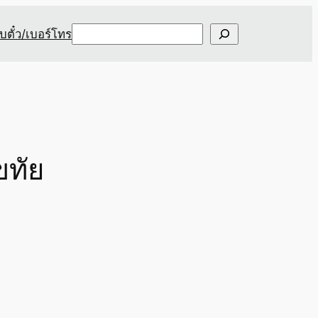
Search
ับตั๋ว/เบอร์โทร
ขทัย