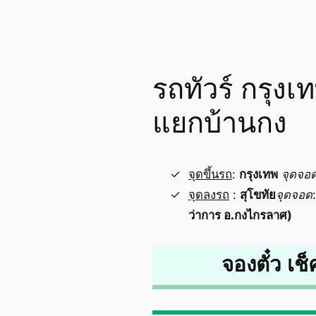
รถทัวร์ กรุง
แยกบ้านกง
จุดขึ้นรถ
:
กรุงเทพ
จุดจอ
จุดลงรถ
:
สุโขทัย
จุดจอด
ว่าการ อ.กงไกรลาศ)
จองตั๋ว เช็