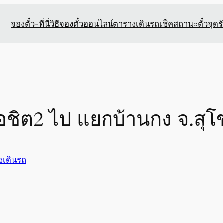
จองตั๋ว-ที่นี่
วิธีจองตั๋วออนไลน์
ตารางเดินรถ
เช็คสถานะตั๋ว
จุดร
อชิต2 ไป แยกบ้านกง จ.สุโ
งเดินรถ