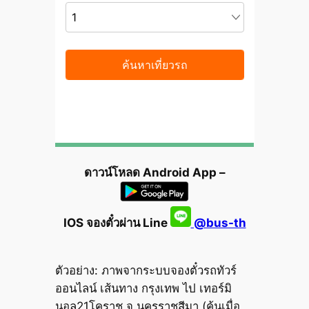
ดาวน์โหลด Android App –
IOS จองตั๋วผ่าน Line
@bus-th
ตัวอย่าง: ภาพจากระบบจองตั๋วรถทัวร์
ออนไลน์ เส้นทาง กรุงเทพ ไป เทอร์มิ
นอล21โคราช จ.นครราชสีมา (ค้นเมื่อ