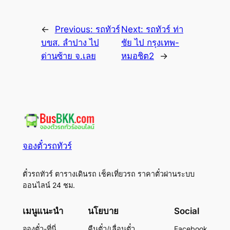
←
Previous:
รถทัวร์
Next:
รถทัวร์ ท่า
บขส. ลำปาง ไป
ชัย ไป กรุงเทพ-
ด่านซ้าย จ.เลย
หมอชิต2
→
จองตั๋วรถทัวร์
ตั๋วรถทัวร์ ตารางเดินรถ เช็คเที่ยวรถ ราคาตั๋วผ่านระบบ
ออนไลน์ 24 ชม.
เมนูแนะนำ
นโยบาย
Social
จองตั๋ว-ที่นี่
คืนตั๋ว/เลื่อนตั๋ว
Facebook