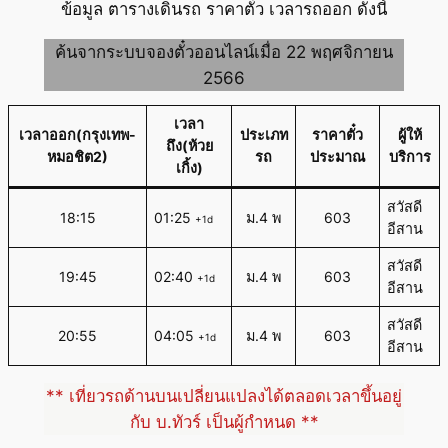
ข้อมูล ตารางเดินรถ ราคาตั๋ว เวลารถออก ดังนี้
ค้นจากระบบจองตั๋วออนไลน์เมื่อ 22 พฤศจิกายน
2566
เวลา
เวลาออก(กรุงเทพ-
ประเภท
ราคาตั๋ว
ผู้ให้
ถึง(ห้วย
หมอชิต2)
รถ
ประมาณ
บริการ
เกิ้ง)
สวัสดี
18:15
01:25
ม.4 พ
603
+1d
อีสาน
สวัสดี
19:45
02:40
ม.4 พ
603
+1d
อีสาน
สวัสดี
20:55
04:05
ม.4 พ
603
+1d
อีสาน
** เที่ยวรถด้านบนเปลี่ยนแปลงได้ตลอดเวลาขึ้นอยู่
กับ บ.ทัวร์ เป็นผู้กำหนด **