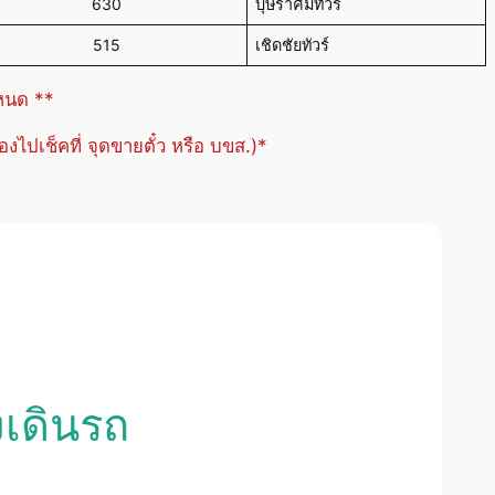
630
บุษราคัมทัวร์
515
เชิดชัยทัวร์
ำหนด **
้องไปเช็คที่ จุดขายตั๋ว หรือ บขส.)*
งเดินรถ