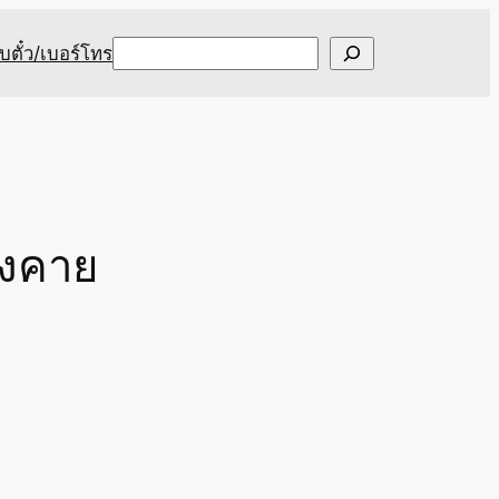
Search
ับตั๋ว/เบอร์โทร
องคาย