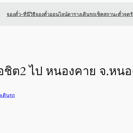
จองตั๋ว-ที่นี่
วิธีจองตั๋วออนไลน์
ตารางเดินรถ
เช็คสถานะตั๋ว
จุดร
หมอชิต2 ไป หนองคาย จ.หน
เดินรถ