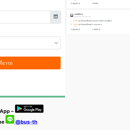
 App –
ine
@bus-th