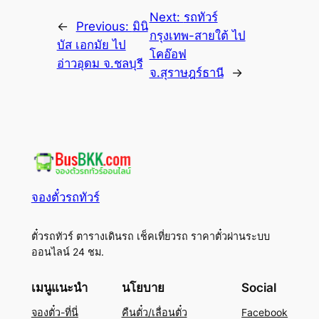
Next:
รถทัวร์
←
Previous:
มินิ
กรุงเทพ-สายใต้ ไป
บัส เอกมัย ไป
โคอ๊อฟ
อ่าวอุดม จ.ชลบุรี
จ.สุราษฎร์ธานี
→
จองตั๋วรถทัวร์
ตั๋วรถทัวร์ ตารางเดินรถ เช็คเที่ยวรถ ราคาตั๋วผ่านระบบ
ออนไลน์ 24 ชม.
เมนูแนะนำ
นโยบาย
Social
จองตั๋ว-ที่นี่
คืนตั๋ว/เลื่อนตั๋ว
Facebook