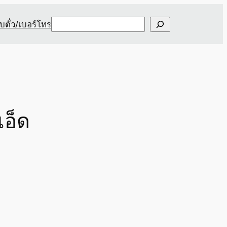
Search
ับตั๋ว/เบอร์โทร
เอ็ด