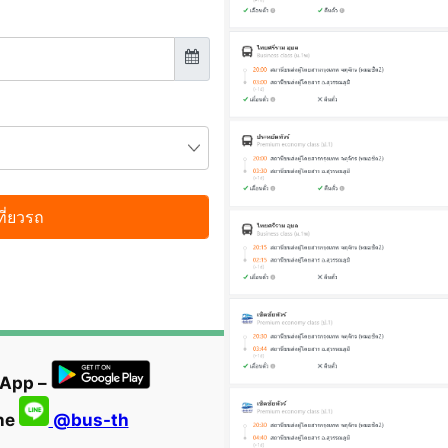
 App –
ine
@bus-th