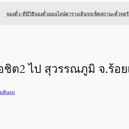
จองตั๋ว-ที่นี่
วิธีจองตั๋วออนไลน์
ตารางเดินรถ
เช็คสถานะตั๋ว
จุดร
ชิต2 ไป สุวรรณภูมิ จ.ร้อย
งเดินรถ