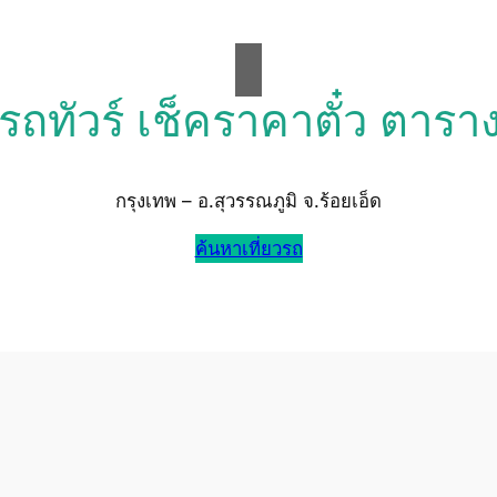
วรถทัวร์ เช็คราคาตั๋ว ตารา
กรุงเทพ – อ.สุวรรณภูมิ จ.ร้อยเอ็ด
ค้นหาเที่ยวรถ