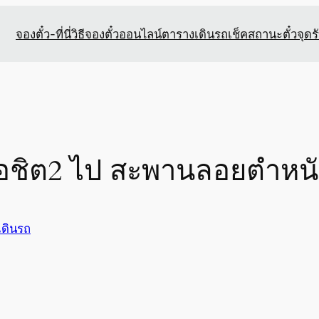
จองตั๋ว-ที่นี่
วิธีจองตั๋วออนไลน์
ตารางเดินรถ
เช็คสถานะตั๋ว
จุดร
มอชิต2 ไป สะพานลอยตำหนั
เดินรถ