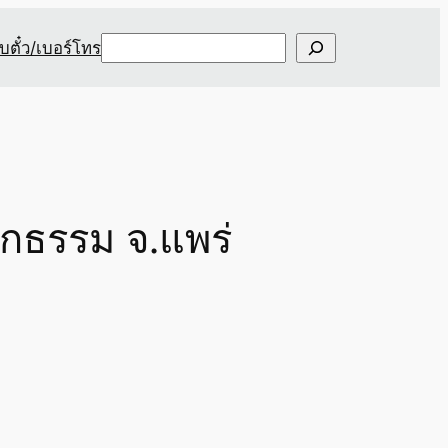
Search
ับตั๋ว/เบอร์โทร
กธรรม จ.แพร่