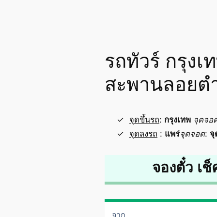
รถทัวร์ กรุง
สะพานลอยตำ
จุดขึ้นรถ
:
กรุงเทพ
จุดจอ
จุดลงรถ
:
แพร่
จุดจอด
:
จ
จองตั๋ว เช็