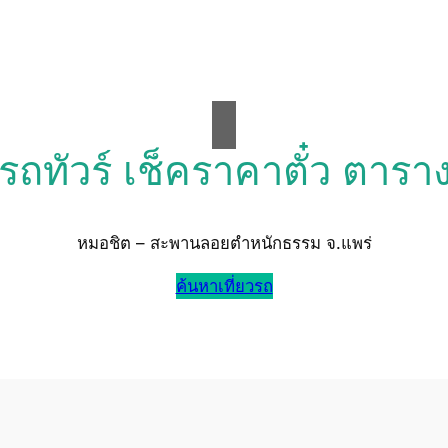
วรถทัวร์ เช็คราคาตั๋ว ตารา
หมอชิต – สะพานลอยตำหนักธรรม จ.แพร่
ค้นหาเที่ยวรถ