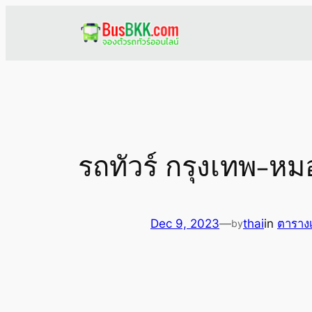
Skip
to
content
รถทัวร์ กรุงเทพ-ห
Dec 9, 2023
—
thai
in
ตาราง
by