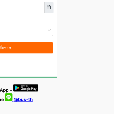
 App –
ine
@bus-th