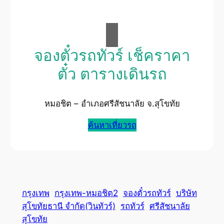
จองตั๋วรถทัวร์ เช็คราคา
ตั๋ว ตารางเดินรถ
หมอชิต – อำเภอศรีสัชนาลัย จ.สุโขทัย
ค้นหาเที่ยวรถ
กรุงเทพ
กรุงเทพ-หมอชิต2
จองตั๋วรถทัวร์
บริษัท
สุโขทัยธานี จำกัด(วินทัวร์)
รถทัวร์
ศรีสัชนาลัย
สุโขทัย