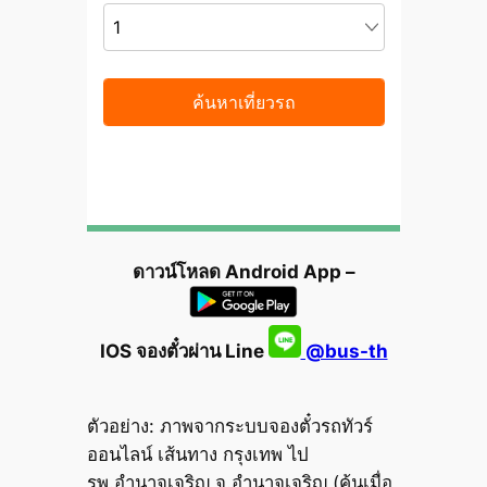
ดาวน์โหลด Android App –
IOS จองตั๋วผ่าน Line
@bus-th
ตัวอย่าง: ภาพจากระบบจองตั๋วรถทัวร์
ออนไลน์ เส้นทาง กรุงเทพ ไป
รพ.อำนาจเจริญ จ.อำนาจเจริญ (ค้นเมื่อ