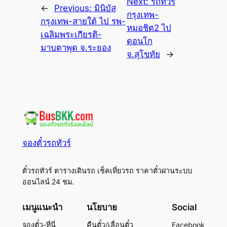
Next:
รถทัวร์
←
Previous:
มินิบัส
กรุงเทพ-
กรุงเทพ-สายใต้ ไป รพ-
หมอชิต2 ไป
เฉลิมพระเกียรติ-
ดอนโก
มาบตาพุด จ.ระยอง
จ.สุโขทัย
→
จองตั๋วรถทัวร์
ตั๋วรถทัวร์ ตารางเดินรถ เช็คเที่ยวรถ ราคาตั๋วผ่านระบบ
ออนไลน์ 24 ชม.
เมนูแนะนำ
นโยบาย
Social
จองตั๋ว-ที่นี่
คืนตั๋ว/เลื่อนตั๋ว
Facebook